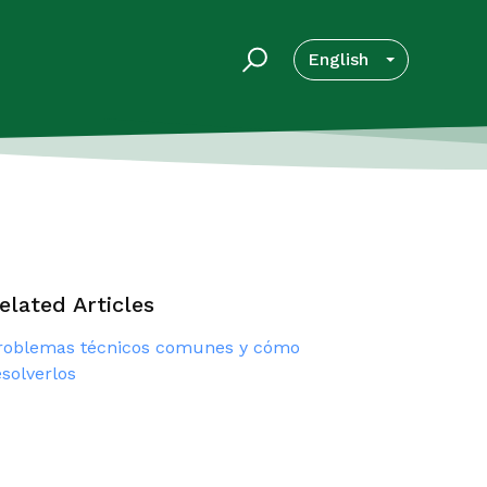
English
elated Articles
roblemas técnicos comunes y cómo
esolverlos