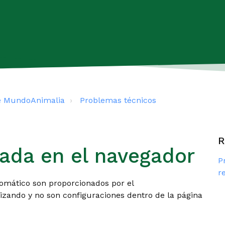
e MundoAnimalia
Problemas técnicos
R
ada en el navegador
P
r
tomático son proporcionados por el
lizando y no son configuraciones dentro de la página