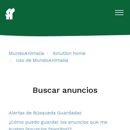
MundoAnimalia
Solution home
Uso de MundoAnimalia
Buscar anuncios
Alertas de Búsqueda Guardadas
¿Cómo puedo guardar los anuncios que me
gustan (anuncios favoritos)?