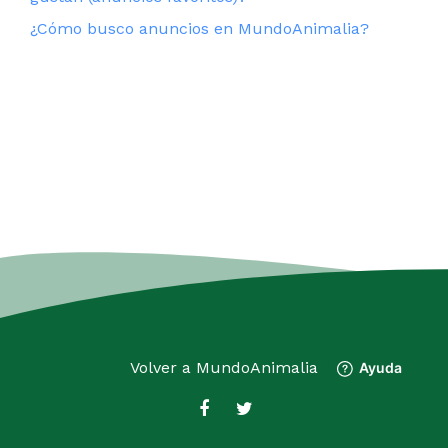
¿Cómo busco anuncios en MundoAnimalia?
Volver a
MundoAnimalia