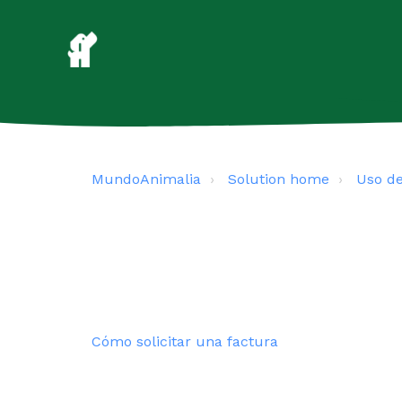
MundoAnimalia
Solution home
Uso d
Cómo solicitar una factura