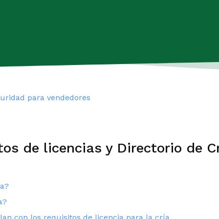
guridad para vendedores
tos de licencias y Directorio de C
da?
a?
 con los requisitos de licencia para la cría