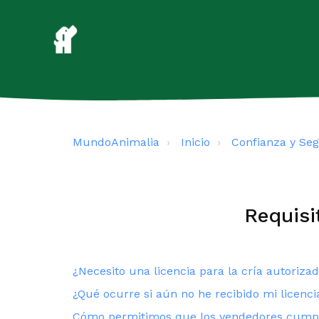
MundoAnimalia
Inicio
Confianza y Se
Requisi
¿Necesito una licencia para la cría autoriza
¿Qué ocurre si aún no he recibido mi licenci
Cómo permitimos que los vendedores cumplan