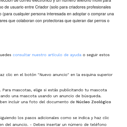
dirección de correo electrónico y un número teléfono móvil para
tipo de usuario entre Criador (solo para criadores profesionales
do (para cualquier persona interesada en adoptar o comprar una
lares que colaboran con protectoras que quieran dar perros o
 puedes
consultar nuestro artículo de ayuda
o seguir estos
az clic en el botón "Nuevo anuncio" en la esquina superior
o. Para mascotas, elige si estás publicitando tu mascota
uscando una mascota usando un anuncio de búsqueda.
eben incluir una foto del documento de
Núcleo Zoológico
iguiendo los pasos adicionales como se indica y haz clic
en del anuncio. - Debes insertar un número de teléfono