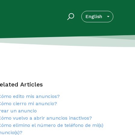
English
elated Articles
Cómo edito mis anuncios?
Cómo cierro mi anuncio?
rear un anuncio
Cómo vuelvo a abrir anuncios inactivos?
Cómo elimino el número de teléfono de mi(s)
nuncio(s)?