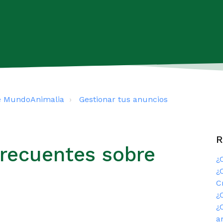
e MundoAnimalia
Gestionar tus anuncios
R
frecuentes sobre
¿
¿
C
¿
¿
a