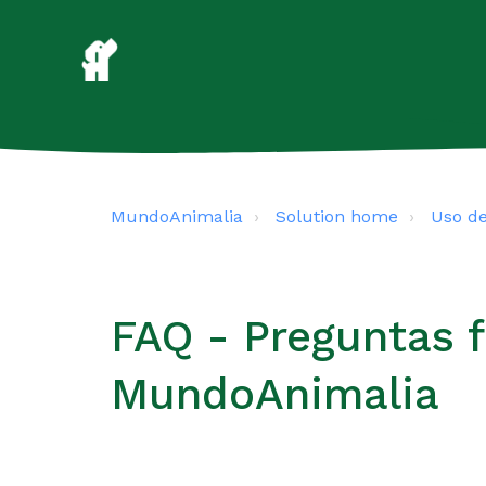
MundoAnimalia
Solution home
Uso d
FAQ - Preguntas 
MundoAnimalia