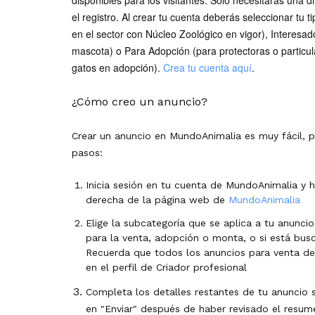
disponibles para los visitantes. Solo necesitarás una 
el registro. Al crear tu cuenta deberás seleccionar tu 
en el sector con Núcleo Zoológico en vigor), Interesa
mascota) o Para Adopción (para protectoras o particu
gatos en adopción).
Crea tu cuenta aquí
.
¿Cómo creo un anuncio?
Crear un anuncio en MundoAnimalia es muy fácil,
pasos:
Inicia sesión en tu cuenta de MundoAnimalia y h
derecha de la página web de
MundoAnimalia
Elige la subcategoría que se aplica a tu anunci
para la venta, adopción o monta, o si está b
Recuerda que todos los anuncios para venta d
en el perfil de Criador profesional
Completa los detalles restantes de tu anuncio s
en "Enviar" después de haber revisado el resum