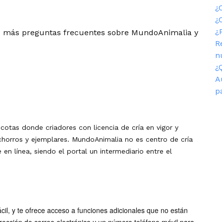
¿
¿
¿
as más preguntas frecuentes sobre MundoAnimalia y
R
n
¿
A
p
tas donde criadores con licencia de cría en vigor y
chorros y ejemplares. MundoAnimalia no es centro de cría
en línea, siendo el portal un intermediario entre el
il, y te ofrece acceso a funciones adicionales que no están